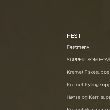
FEST
Festmeny
SUPPER SOM HOVED
Kremet Fiskesuppe m
Kremet Kylling supp
Hønse og Karri sup
Kremet Hummer supp