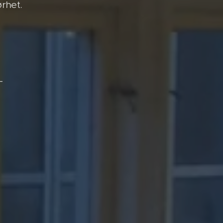
ørhet.
-