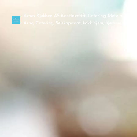
Arnes Kjøkken AS Kantinedrift, Catering, Møte mat. Sjå
Arne, Catering, Selskapsmat, kokk hjem, hjemme hos etc