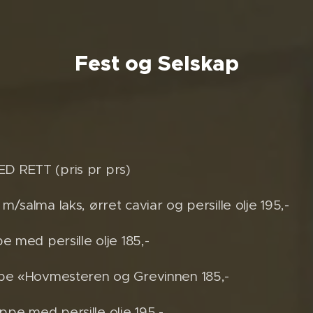
Fest og Selskap
 RETT (pris pr prs)
/salma laks, ørret caviar og persille olje 195,-
e med persille olje 185,-
pe «Hovmesteren og Grevinnen 185,-
e med persille olje 195,-