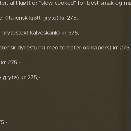
er, allt kjøtt er "slow cooked" for best smak og m
, (Italiensk kjøtt gryte) kr 275,-
 grytestekt kalveskank) kr 375,-
Italiensk dyrestuing med tomater og kapers) kr 275,
kr 275,-
 gryte) kr 275,-
75,-