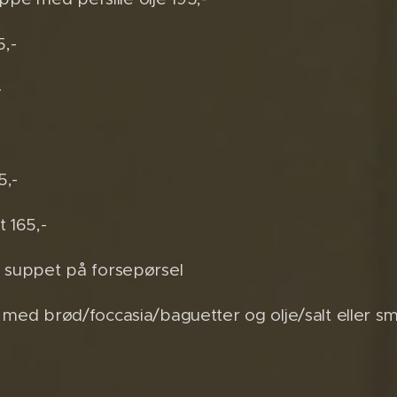
,-
-
5,-
 165,-
e suppet på forsepørsel
 med brød/foccasia/baguetter og olje/salt eller s